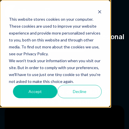
This website stores cookies on your computer.
These cookies are used to improve your website
experience and provide more personalized services
Academia de cobranzas profesional
to you, both on this website and through other
media. To find out more about the cookies we use,
see our Privacy Policy.
We won't track your information when you visit our
site. But in order to comply with your preferences,
we'll have to use just one tiny cookie so that you're
not asked to make this choice again.
Experts
Inteligencia artificial en
Accept
Decline
créditos y cobranzas