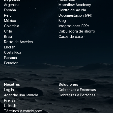
Argentina
Moonflow Academy
España
Centro de Ayuda
Perú
Documentación (API)
México
Blog
Colombia
Integraciones ERPs
Chile
Calculadora de ahorro
Brasil
Casos de éxito
Resto de América
English
Costa Rica
Panamá
Ecuador
Nosotros
Soluciones
Log In
Cobranzas a Empresas
Agendar una llamada
Cobranzas a Personas
Prensa
LinkedIn
Términos y condiciones