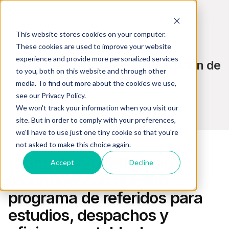
This website stores cookies on your computer.
These cookies are used to improve your website
experience and provide more personalized services
Blog de Cobranza, Recuperación de
to you, both on this website and through other
Pagos y Tecnología
media. To find out more about the cookies we use,
see our Privacy Policy.
We won't track your information when you visit our
site. But in order to comply with your preferences,
we'll have to use just one tiny cookie so that you're
not asked to make this choice again.
¡Gana dinero refiriendo
Accept
Decline
Moonflow con nuestro
programa de referidos para
estudios, despachos y