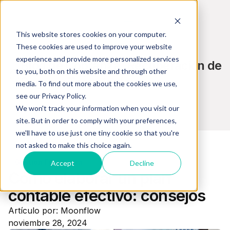
This website stores cookies on your computer.
These cookies are used to improve your website
experience and provide more personalized services
Blog de Cobranza, Recuperación de
to you, both on this website and through other
Pagos y Tecnología
media. To find out more about the cookies we use,
see our Privacy Policy.
We won't track your information when you visit our
site. But in order to comply with your preferences,
we'll have to use just one tiny cookie so that you're
not asked to make this choice again.
Gestión Financiera
Accept
Decline
Cómo elaborar un plan
contable efectivo: consejos
Artículo por: Moonflow
noviembre 28, 2024