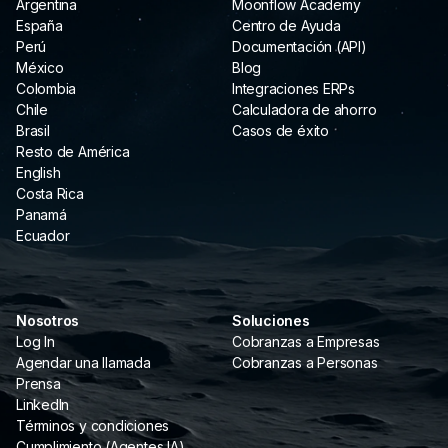
Argentina
Moonflow Academy
España
Centro de Ayuda
Perú
Documentación (API)
México
Blog
Colombia
Integraciones ERPs
Chile
Calculadora de ahorro
Brasil
Casos de éxito
Resto de América
English
Costa Rica
Panamá
Ecuador
Nosotros
Soluciones
Log In
Cobranzas a Empresas
Agendar una llamada
Cobranzas a Personas
Prensa
LinkedIn
Términos y condiciones
Cumplimiento (Agentes IA)