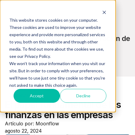
This website stores cookies on your computer.
These cookies are used to improve your website
experience and provide more personalized services
Blog de Cobranza, Recuperación de
to you, both on this website and through other
Pagos y Tecnología
media. To find out more about the cookies we use,
see our Privacy Policy.
We won't track your information when you visit our
site. But in order to comply with your preferences,
we'll have to use just one tiny cookie so that you're
not asked to make this choice again.
Cobranza
Accept
Decline
El papel fundamental de las
finanzas en las empresas
Artículo por: Moonflow
agosto 22, 2024