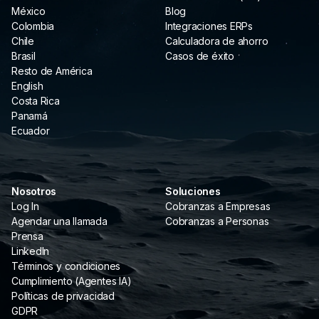
México
Blog
Colombia
Integraciones ERPs
Chile
Calculadora de ahorro
Brasil
Casos de éxito
Resto de América
English
Costa Rica
Panamá
Ecuador
Nosotros
Soluciones
Log In
Cobranzas a Empresas
Agendar una llamada
Cobranzas a Personas
Prensa
LinkedIn
Términos y condiciones
Cumplimiento (Agentes IA)
Políticas de privacidad
GDPR