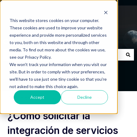
This website stores cookies on your computer.
These cookies are used to improve your website
experience and provide more personalized services
Centro de Ayuda
to you, both on this website and through other
media. To find out more about the cookies we use,
see our Privacy Policy.
No hay sugerencias porque el campo de búsqueda está
We won't track your information when you visit our
site. But in order to comply with your preferences,
we'll have to use just one tiny cookie so that you're
not asked to make this choice again.
Accept
Decline
Centro de Ayuda
Mercado de Aplicaciones
¿Cómo solicitar la
integración de servicios