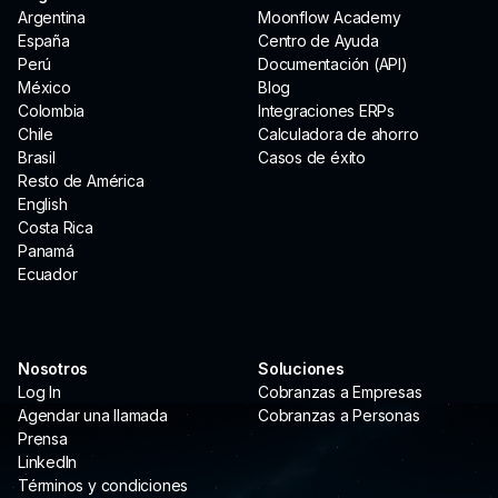
Argentina
Moonflow Academy
España
Centro de Ayuda
Perú
Documentación (API)
México
Blog
Colombia
Integraciones ERPs
Chile
Calculadora de ahorro
Brasil
Casos de éxito
Resto de América
English
Costa Rica
Panamá
Ecuador
Nosotros
Soluciones
Log In
Cobranzas a Empresas
Agendar una llamada
Cobranzas a Personas
Prensa
LinkedIn
Términos y condiciones