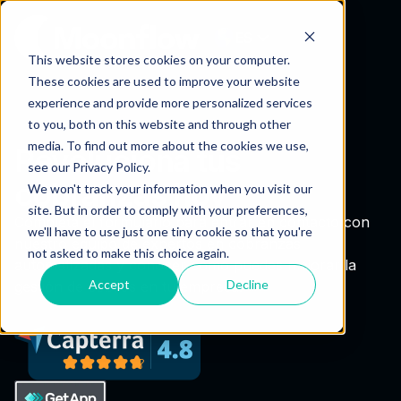
ES
This website stores cookies on your computer.
These cookies are used to improve your website
experience and provide more personalized services
to you, both on this website and through other
media. To find out more about the cookies we use,
Revoluciona tus
see our Privacy Policy.
cobranzas hoy
We won't track your information when you visit our
site. But in order to comply with your preferences,
Completa el formulario para entrar en contacto con
we'll have to use just one tiny cookie so that you're
nuestro equipo de expertos en cobranzas
not asked to make this choice again.
automatizadas y conocer cómo puedes mejorar la
Accept
Decline
gestión de cobros en tu empresa.