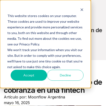
This website stores cookies on your computer.
These cookies are used to improve your website
experience and provide more personalized services
Blog de Cobranza, Recuperación de
to you, both on this website and through other
Pagos y Tecnología
media. To find out more about the cookies we use,
see our Privacy Policy.
We won't track your information when you visit our
site. But in order to comply with your preferences,
we'll have to use just one tiny cookie so that you're
not asked to make this choice again.
Cobranzas
Accept
Decline
Cómo optimizar el proceso de
cobranza en una fintech
Artículo por: Moonflow Argentina
mayo 16, 2025