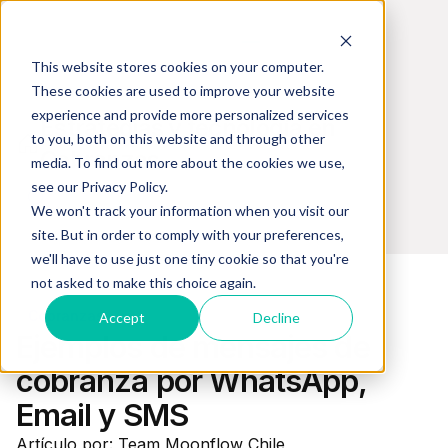
This website stores cookies on your computer.
These cookies are used to improve your website
experience and provide more personalized services
Estrategias y tecnología en
to you, both on this website and through other
Cobranzas
media. To find out more about the cookies we use,
see our Privacy Policy.
We won't track your information when you visit our
site. But in order to comply with your preferences,
we'll have to use just one tiny cookie so that you're
not asked to make this choice again.
Cobranzas
Accept
Decline
Ejemplos de mensajes de
cobranza por WhatsApp,
Email y SMS
Artículo por: Team Moonflow Chile