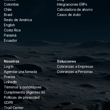
Colombia
Integraciones ERPs
Chile
Calculadora de ahorro
Brasil
Casos de éxito
Resto de América
English
Costa Rica
Panamá
Ecuador
Nosotros
Soluciones
Log In
Cobranzas a Empresas
Agendar una llamada
Cobranzas a Personas
Prensa
LinkedIn
Términos y condiciones
Cumplimiento (Agentes IA)
Políticas de privacidad
GDPR
Trust Center