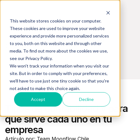
This website stores cookies on your computer.
These cookies are used to improve your website
experience and provide more personalized services
Estrategias y tecnología en
to you, both on this website and through other
Cobranzas
media. To find out more about the cookies we use,
see our Privacy Policy.
We won't track your information when you visit our
site. But in order to comply with your preferences,
we'll have to use just one tiny cookie so that you're
not asked to make this choice again.
Gestión Financiera
Accept
Decline
Tipos de contabilidad y para
qué sirve cada uno en tu
empresa
Artículo por: Team Moonflow Chile