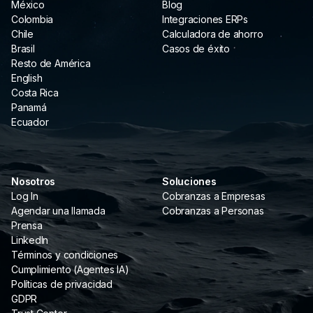
México
Blog
Colombia
Integraciones ERPs
Chile
Calculadora de ahorro
Brasil
Casos de éxito
Resto de América
English
Costa Rica
Panamá
Ecuador
Nosotros
Soluciones
Log In
Cobranzas a Empresas
Agendar una llamada
Cobranzas a Personas
Prensa
LinkedIn
Términos y condiciones
Cumplimiento (Agentes IA)
Políticas de privacidad
GDPR