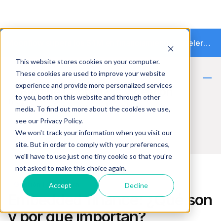
Moonflow supera los $4M en financiamiento y acelera la transición hacia la cobranza autónoma
This website stores cookies on your computer.
These cookies are used to improve your website
experience and provide more personalized services
Blog de Cobranzas y gestión
to you, both on this website and through other
financiera en colombia
media. To find out more about the cookies we use,
see our Privacy Policy.
We won't track your information when you visit our
site. But in order to comply with your preferences,
we'll have to use just one tiny cookie so that you're
not asked to make this choice again.
Gestión Financiera
Accept
Decline
Embedded finance: ¿Qué son
y por qué importan?