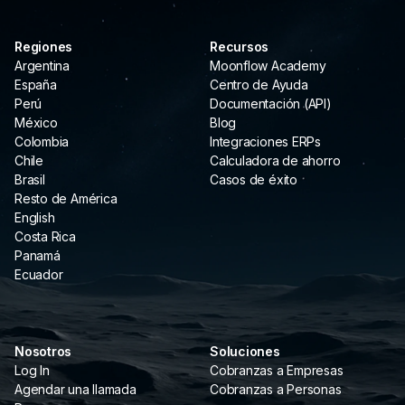
Regiones
Recursos
Argentina
Moonflow Academy
España
Centro de Ayuda
Perú
Documentación (API)
México
Blog
Colombia
Integraciones ERPs
Chile
Calculadora de ahorro
Brasil
Casos de éxito
Resto de América
English
Costa Rica
Panamá
Ecuador
Nosotros
Soluciones
Log In
Cobranzas a Empresas
Agendar una llamada
Cobranzas a Personas