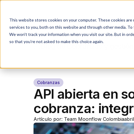
Industrias
Agente IA
This website stores cookies on your computer. These cookies are 
services to you, both on this website and through other media. To 
We won't track your information when you visit our site. But in orde
so that you're not asked to make this choice again.
Blog de Cobranzas y gestión
Cobranzas
API abierta en s
cobranza: integ
Artículo por: Team Moonflow Colombia
abri