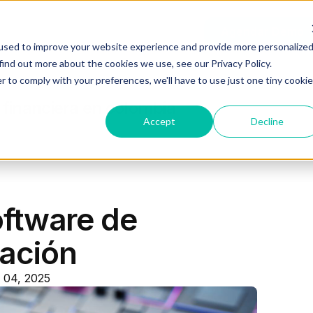
Recursos
Planes
Log In
Agendar Demo
used to improve your website experience and provide more personalize
find out more about the cookies we use, see our Privacy Policy.
r to comply with your preferences, we'll have to use just one tiny cookie
 financiera en colombia
Accept
Decline
oftware de
ración
l 04, 2025