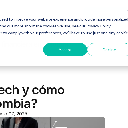
Recursos
Planes
Log In
Agendar Demo
used to improve your website experience and provide more personalize
find out more about the cookies we use, see our Privacy Policy.
r to comply with your preferences, we'll have to use just one tiny cookie
 financiera en colombia
Accept
Decline
tech y cómo
ombia?
ero 07, 2025