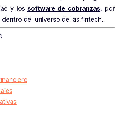
idad y los
software de cobranzas
, por
dentro del universo de las fintech.
?
inanciero
nales
ativas