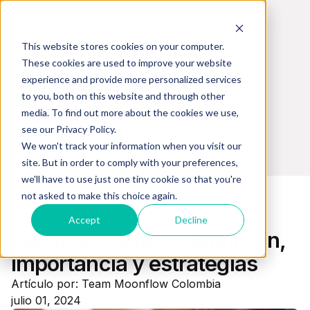
This website stores cookies on your computer.
These cookies are used to improve your website
experience and provide more personalized services
Blog de Cobranzas y gestión
to you, both on this website and through other
financiera en colombia
media. To find out more about the cookies we use,
see our Privacy Policy.
We won't track your information when you visit our
site. But in order to comply with your preferences,
we'll have to use just one tiny cookie so that you're
not asked to make this choice again.
Educación en Cobranzas
Accept
Decline
Recaudo cartera: definición,
importancia y estrategias
Artículo por: Team Moonflow Colombia
julio 01, 2024