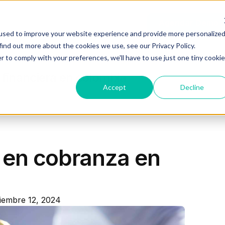
Recursos
Planes
Log In
Agendar Demo
used to improve your website experience and provide more personalize
find out more about the cookies we use, see our Privacy Policy.
r to comply with your preferences, we'll have to use just one tiny cookie
 financiera en colombia
Accept
Decline
a en cobranza en
iembre 12, 2024