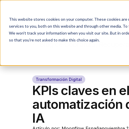
Industrias
Agente IA
This website stores cookies on your computer. These cookies are 
services to you, both on this website and through other media. To 
We won't track your information when you visit our site. But in orde
so that you're not asked to make this choice again.
Blog de Cobranza, Recupera
Transformación Digital
KPIs claves en el
automatización 
IA
Artículo por: Moonflow España
noviembre 1