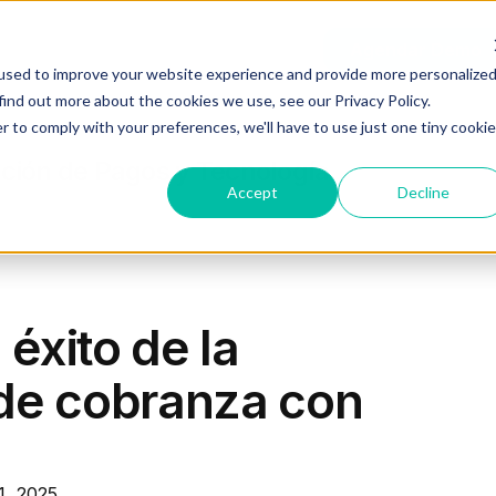
Recursos
Planes
Log In
Agendar Demo
used to improve your website experience and provide more personalize
find out more about the cookies we use, see our Privacy Policy.
r to comply with your preferences, we'll have to use just one tiny cookie
ción de Pagos y Tecnología
Accept
Decline
 éxito de la
de cobranza con
1, 2025