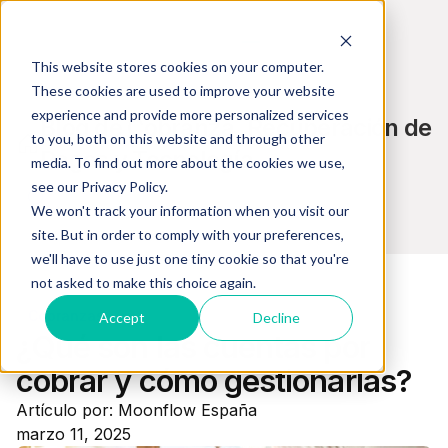
This website stores cookies on your computer.
These cookies are used to improve your website
experience and provide more personalized services
Blog de Cobranza, Recuperación de
to you, both on this website and through other
Pagos y Tecnología
media. To find out more about the cookies we use,
see our Privacy Policy.
We won't track your information when you visit our
site. But in order to comply with your preferences,
we'll have to use just one tiny cookie so that you're
not asked to make this choice again.
Cobranzas
Accept
Decline
¿Qué son las cuentas por
cobrar y cómo gestionarlas?
Artículo por: Moonflow España
marzo 11, 2025