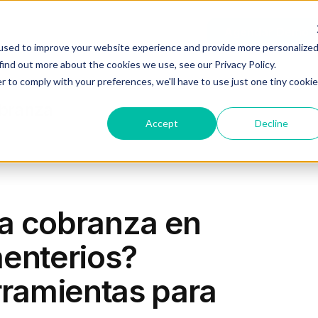
Recursos
Planes
Log In
Agendar Demo
used to improve your website experience and provide more personalize
find out more about the cookies we use, see our Privacy Policy.
r to comply with your preferences, we'll have to use just one tiny cookie
obranza
Accept
Decline
a cobranza en
menterios?
rramientas para