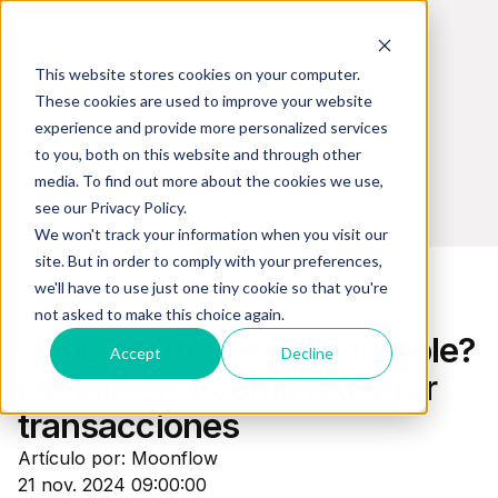
This website stores cookies on your computer.
These cookies are used to improve your website
experience and provide more personalized services
Blog de cobranzas - Perú
to you, both on this website and through other
media. To find out more about the cookies we use,
see our Privacy Policy.
We won't track your information when you visit our
site. But in order to comply with your preferences,
we'll have to use just one tiny cookie so that you're
not asked to make this choice again.
Gestión Financiera
¿Qué es un asiento contable?
Accept
Decline
Definición y cómo registrar
transacciones
Artículo por: Moonflow
21 nov. 2024 09:00:00