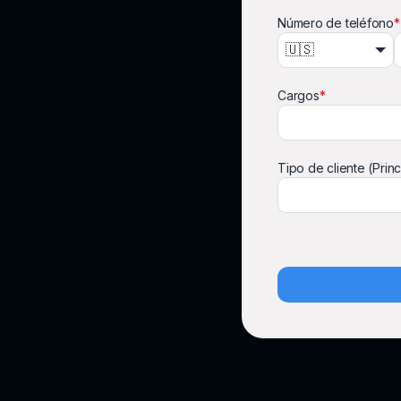
Número de teléfono
*
🇺🇸
Cargos
*
Tipo de cliente (Princ