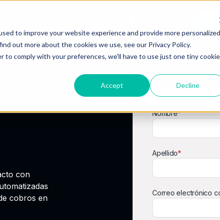
Recursos
Planes
ES
Log In
Age
used to improve your website experience and provide more personalize
find out more about the cookies we use, see our Privacy Policy.
r to comply with your preferences, we'll have to use just one tiny cookie
Accept
Decline
Nombre
*
Apellido
*
acto con
utomatizadas
Correo electrónico c
de cobros en