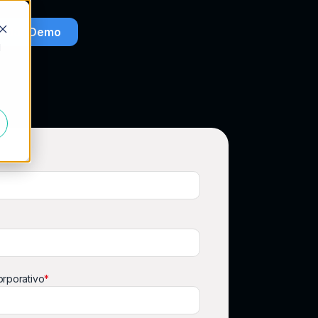
ndar Demo
d
orporativo
*