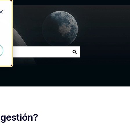
d
 gestión?