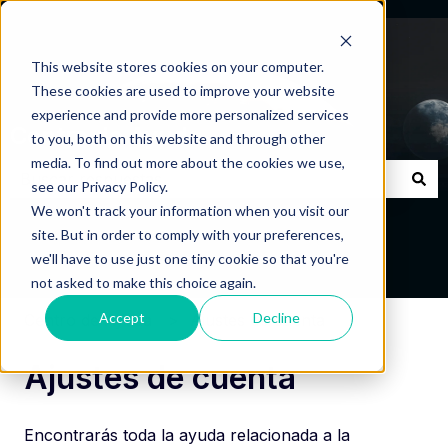
This website stores cookies on your computer.
These cookies are used to improve your website
experience and provide more personalized services
Centro de Ayuda
to you, both on this website and through other
media. To find out more about the cookies we use,
see our Privacy Policy.
No hay sugerencias porque el campo de búsqueda está
We won't track your information when you visit our
site. But in order to comply with your preferences,
we'll have to use just one tiny cookie so that you're
not asked to make this choice again.
Accept
Decline
Centro de Ayuda
Ajustes de cuenta
Ajustes de cuenta
Encontrarás toda la ayuda relacionada a la