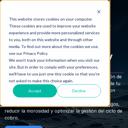
ES
This website stores cookies on your computer.
These cookies are used to improve your website
experience and provide more personalized services
to you, both on this website and through other
Blog cobranzas: Todo
media. To find out more about the cookies we use,
sobre Automatización y
see our Privacy Policy.
We won't track your information when you visit our
tendencias
site. But in order to comply with your preferences,
we'll have to use just one tiny cookie so that you're
En Moonflow, sabemos que automatizar tu gestión de
not asked to make this choice again.
cobranzas es clave para mejorar la rentabilidad de tu
empresa. Por eso, hemos creado este espacio con
Accept
Decline
recursos valiosos para ayudarte a digitalizar y
automatizar tus procesos de recuperación de pagos,
reducir la morosidad y optimizar la gestión del ciclo de
cobro.