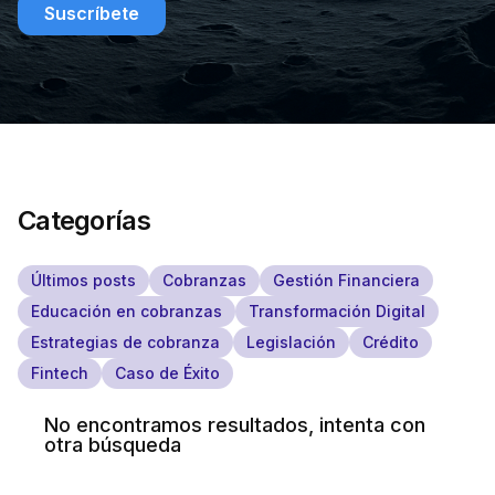
Suscríbete
Categorías
Últimos posts
Cobranzas
Gestión Financiera
Educación en cobranzas
Transformación Digital
Estrategias de cobranza
Legislación
Crédito
Fintech
Caso de Éxito
No encontramos resultados, intenta con
otra búsqueda