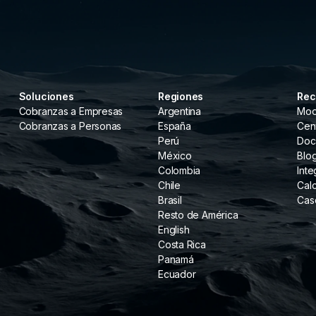
Soluciones
Regiones
Rec
Cobranzas a Empresas
Argentina
Moo
Cobranzas a Personas
España
Cen
Perú
Doc
México
Blo
Colombia
Int
Chile
Cal
Brasil
Cas
Resto de América
English
Costa Rica
Panamá
Ecuador