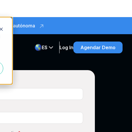
obranza autónoma
d
ES
Log In
Agendar Demo