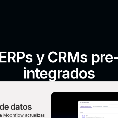
ERPs y CRMs pre
integrados
 de datos
 a Moonflow ac
tualizas