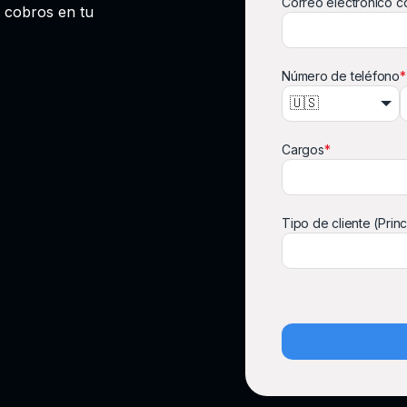
Correo electrónico c
 cobros en tu
Número de teléfono
*
🇺🇸
Cargos
*
Tipo de cliente (Princ