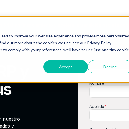
 $4M en financiamiento y acelera la transición hacia la c
used to improve your website experience and provide more personalize
find out more about the cookies we use, see our Privacy Policy.
ias
Agente IA
Recursos
Planes
r to comply with your preferences, we'll have to use just one tiny cookie
RP y
Accept
Decline
us
Nombre
*
Apellido
*
n nuestro
adas y