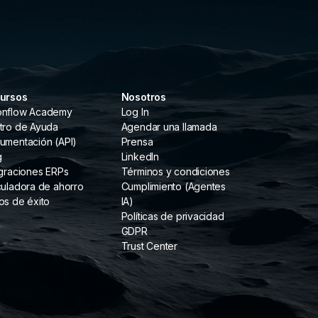
ursos
Nosotros
nflow Academy
Log In
tro de Ayuda
Agendar una llamada
umentación (API)
Prensa
g
LinkedIn
egraciones ERPs
Términos y condiciones
culadora de ahorro
Cumplimiento (Agentes
os de éxito
IA)
Políticas de privacidad
GDPR
Trust Center