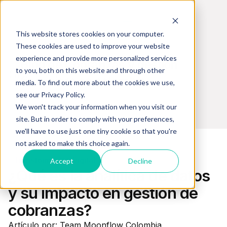
This website stores cookies on your computer.
These cookies are used to improve your website
experience and provide more personalized services
Blog de Cobranzas y gestión
to you, both on this website and through other
financiera en colombia
media. To find out more about the cookies we use,
see our Privacy Policy.
We won't track your information when you visit our
site. But in order to comply with your preferences,
we'll have to use just one tiny cookie so that you're
not asked to make this choice again.
Transformación Digital
Accept
Decline
¿Qué es la analítica de datos
y su impacto en gestión de
cobranzas?
Artículo por: Team Moonflow Colombia