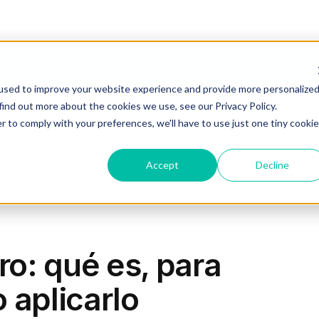
 $4M en financiamiento y acelera la transición hacia la c
used to improve your website experience and provide more personalize
find out more about the cookies we use, see our Privacy Policy.
Industrias
Agente IA
Recursos
Planes
r to comply with your preferences, we'll have to use just one tiny cookie
Accept
Decline
ro: qué es, para
 aplicarlo