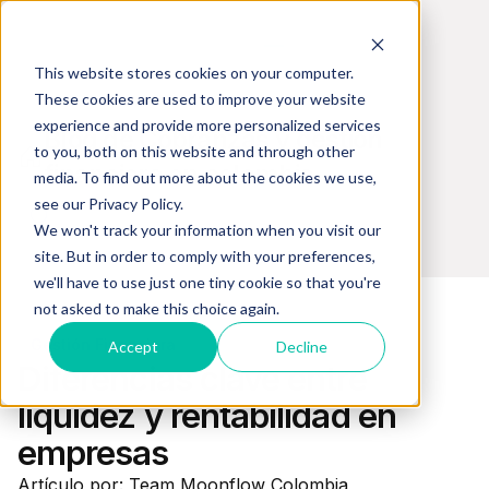
This website stores cookies on your computer.
These cookies are used to improve your website
experience and provide more personalized services
Blog de Cobranzas y gestión
to you, both on this website and through other
financiera en colombia
media. To find out more about the cookies we use,
see our Privacy Policy.
We won't track your information when you visit our
site. But in order to comply with your preferences,
we'll have to use just one tiny cookie so that you're
not asked to make this choice again.
Gestión Financiera
Accept
Decline
Diferencias clave entre
liquidez y rentabilidad en
empresas
Artículo por: Team Moonflow Colombia