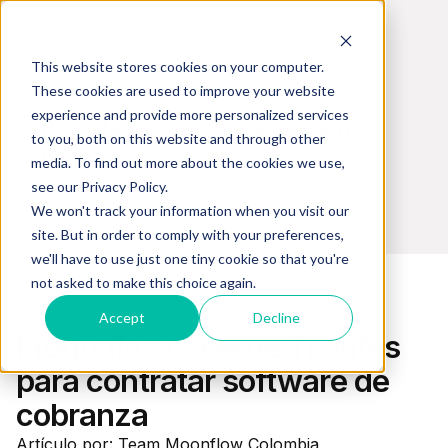
This website stores cookies on your computer.
These cookies are used to improve your website
experience and provide more personalized services
Blog de Cobranzas y gestión
to you, both on this website and through other
financiera en colombia
media. To find out more about the cookies we use,
see our Privacy Policy.
We won't track your information when you visit our
site. But in order to comply with your preferences,
we'll have to use just one tiny cookie so that you're
not asked to make this choice again.
Cobranzas
Accept
Decline
Preguntas clave de TI antes
para contratar software de
cobranza
Artículo por: Team Moonflow Colombia