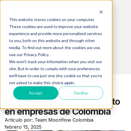
This website stores cookies on your computer.
These cookies are used to improve your website
experience and provide more personalized services
Blog de Cobranzas y gestión
to you, both on this website and through other
financiera en colombia
media. To find out more about the cookies we use,
see our Privacy Policy.
We won't track your information when you visit our
site. But in order to comply with your preferences,
we'll have to use just one tiny cookie so that you're
not asked to make this choice again.
Gestión Financiera
Accept
Decline
IA en finanzas B2B: impacto
en empresas de Colombia
Artículo por: Team Moonflow Colombia
febrero 15, 2025