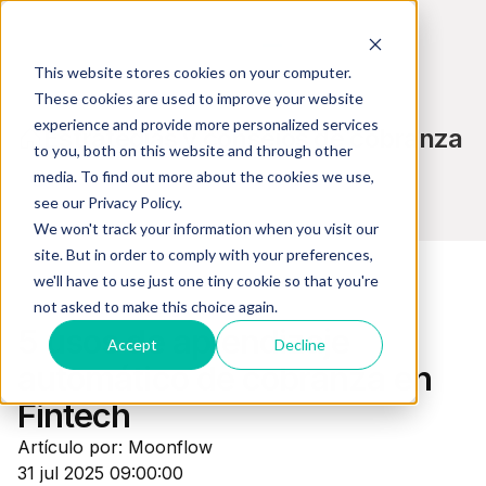
This website stores cookies on your computer.
These cookies are used to improve your website
experience and provide more personalized services
Estrategias y consejos de cobranza
to you, both on this website and through other
media. To find out more about the cookies we use,
see our Privacy Policy.
We won't track your information when you visit our
site. But in order to comply with your preferences,
we'll have to use just one tiny cookie so that you're
not asked to make this choice again.
Transformación Digital
5 usos de aprendizaje
Accept
Decline
automático de cobranza en
Fintech
Artículo por: Moonflow
31 jul 2025 09:00:00