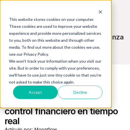
This website stores cookies on your computer.
These cookies are used to improve your website
experience and provide more personalized services
Estrategias y consejos de cobranza
to you, both on this website and through other
media. To find out more about the cookies we use,
see our Privacy Policy.
We won't track your information when you visit our
site. But in order to comply with your preferences,
we'll have to use just one tiny cookie so that you're
not asked to make this choice again.
Gestión Financiera
Conciliación bancaria
Accept
Decline
automatizada: del Excel al
control financiero en tiempo
real
Artículo por: Moonflow