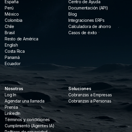
España
Centro de Ayuda
Perú
Documentación (API)
México
Blog
Colombia
Integraciones ERPs
Chile
Calculadora de ahorro
Brasil
Casos de éxito
Resto de América
English
Costa Rica
Panamá
Ecuador
Nosotros
Soluciones
Log In
Cobranzas a Empresas
Agendar una llamada
Cobranzas a Personas
Prensa
LinkedIn
Términos y condiciones
Cumplimiento (Agentes IA)
Políticas de privacidad