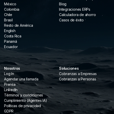
México
Blog
Colombia
Integraciones ERPs
Chile
Calculadora de ahorro
Brasil
Casos de éxito
Resto de América
English
Costa Rica
Panamá
Ecuador
Nosotros
Soluciones
Log In
Cobranzas a Empresas
Agendar una llamada
Cobranzas a Personas
Prensa
LinkedIn
Términos y condiciones
Cumplimiento (Agentes IA)
Políticas de privacidad
GDPR