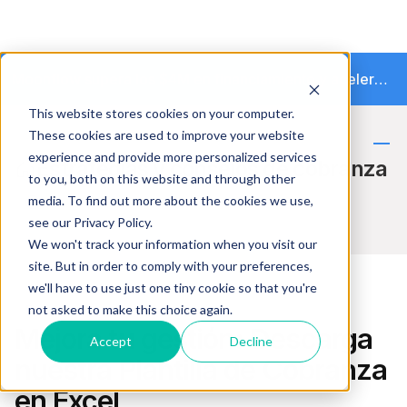
Moonflow supera los $4M en financiamiento y acelera la transición hacia la cobranza autónoma
This website stores cookies on your computer.
These cookies are used to improve your website
experience and provide more personalized services
Estrategias y consejos de cobranza
to you, both on this website and through other
media. To find out more about the cookies we use,
see our Privacy Policy.
We won't track your information when you visit our
site. But in order to comply with your preferences,
we'll have to use just one tiny cookie so that you're
not asked to make this choice again.
Excel
Mejora tu gestión: Descarga
Accept
Decline
nuestra Plantilla de Cobranza
en Excel