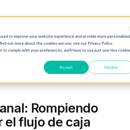
 $4M en financiamiento y acelera la transición hacia la c
used to improve your website experience and provide more personalize
find out more about the cookies we use, see our Privacy Policy.
Industrias
Agente IA
Recursos
Planes
r to comply with your preferences, we'll have to use just one tiny cookie
obranza
Accept
Decline
anal: Rompiendo
 el flujo de caja