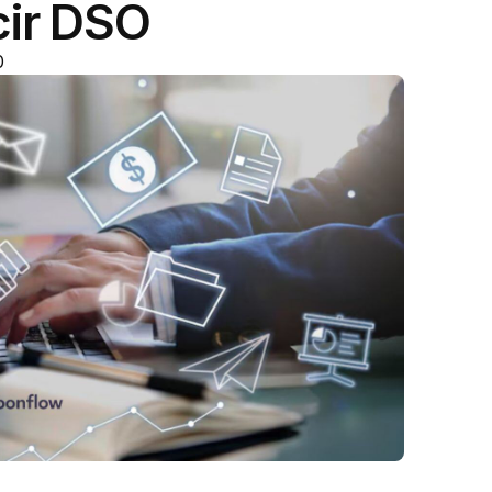
cir DSO
0