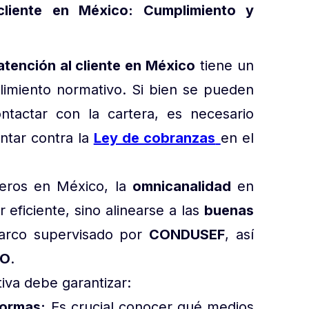
cliente en México: Cumplimiento y
tención al cliente en México
tiene un
plimiento normativo. Si bien se pueden
ontactar con la cartera, es necesario
ntar contra la
Ley de cobranzas
en el
cieros en México, la
omnicanalidad
en
 eficiente, sino alinearse a las
buenas
arco supervisado por
CONDUSEF
, así
CO
.
tiva debe garantizar:
formas:
Es crucial conocer qué medios