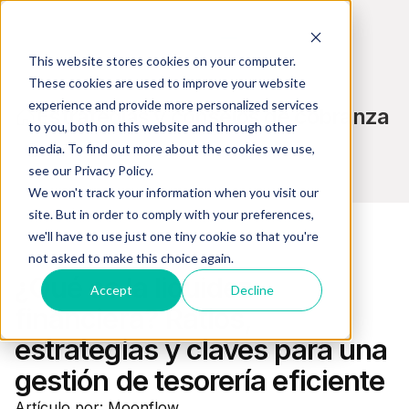
This website stores cookies on your computer.
These cookies are used to improve your website
experience and provide more personalized services
Estrategias y consejos de cobranza
to you, both on this website and through other
media. To find out more about the cookies we use,
see our Privacy Policy.
We won't track your information when you visit our
site. But in order to comply with your preferences,
we'll have to use just one tiny cookie so that you're
not asked to make this choice again.
Gestión Financiera
¿Qué es la liquidez
Accept
Decline
financiera? Ratios,
estrategias y claves para una
gestión de tesorería eficiente
Artículo por: Moonflow