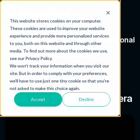
This website stores cookies on your computer.
These cookies are used to improve your website
experience and provide more personalized services
Academia de cobranzas profesional
to you, both on this website and through other
media. To find out more about the cookies we use,
see our Privacy Policy.
We won't track your information when you visit our
site. But in order to comply with your preferences,
we'll have to use just one tiny cookie so that you're
not asked to make this choice again.
Experts
Cobranza tradicional a la era
Accept
Decline
fintech