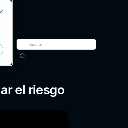
d
r el riesgo