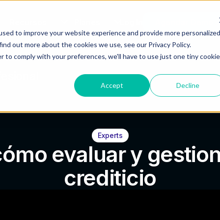
Recursos
Planes
Log In
Agendar Demo
used to improve your website experience and provide more personalize
find out more about the cookies we use, see our Privacy Policy.
r to comply with your preferences, we'll have to use just one tiny cookie
esional
Accept
Decline
Experts
ómo evaluar y gestiona
crediticio