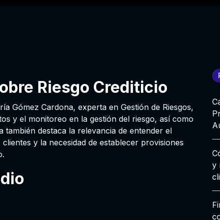
obre Riesgo Crediticio
Ca
ría Gómez Cardona, experta en Gestión de Riesgos,
P
tos y el monitoreo en la gestión del riesgo, así como
A
a también destaca la relevancia de entender el
clientes y la necesidad de establecer provisiones
C
o.
y 
odio
cl
Fi
c