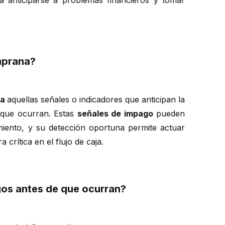
 anticiparse a problemas financieros y tomar
mprana?
na
aquellas señales o indicadores que anticipan la
e que ocurran. Estas
señales de impago
pueden
miento, y su detección oportuna permite actuar
crítica en el flujo de caja.
gos antes de que ocurran?