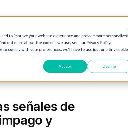
 $4M en financiamiento y acelera la transición hacia la c
used to improve your website experience and provide more personalize
find out more about the cookies we use, see our Privacy Policy.
Industrias
Agente IA
Recursos
Planes
r to comply with your preferences, we'll have to use just one tiny cookie
ción de Pagos y Tecnología
Accept
Decline
as señales de
 impago y