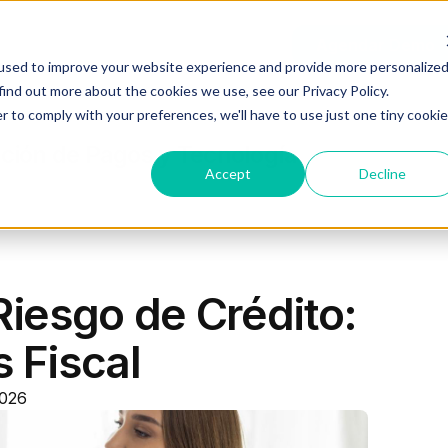
Recursos
Planes
Log In
Agendar Demo
used to improve your website experience and provide more personalize
find out more about the cookies we use, see our Privacy Policy.
r to comply with your preferences, we'll have to use just one tiny cookie
ción de Pagos y Tecnología
Accept
Decline
Riesgo de Crédito:
 Fiscal
2026