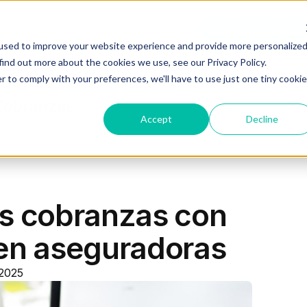
Recursos
Planes
Log In
Agendar Demo
used to improve your website experience and provide more personalize
find out more about the cookies we use, see our Privacy Policy.
r to comply with your preferences, we'll have to use just one tiny cookie
 Cobranzas
Accept
Decline
s cobranzas con
en aseguradoras
 2025