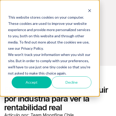
This website stores cookies on your computer.
These cookies are used to improve your website
experience and provide more personalized services
Estrategias y tecnología en
to you, both on this website and through other
Cobranzas
media. To find out more about the cookies we use,
see our Privacy Policy.
We won't track your information when you visit our
site. But in order to comply with your preferences,
we'll have to use just one tiny cookie so that you're
not asked to make this choice again.
Gestión Financiera
Accept
Decline
EBITDA ajustado: qué excluir
por industria para ver la
rentabilidad real
Artículo por: Team Moonflow Chile