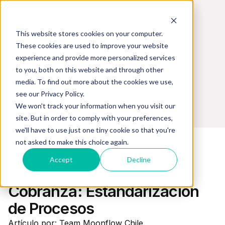
This website stores cookies on your computer.
These cookies are used to improve your website
experience and provide more personalized services
Estrategias y tecnología en
to you, both on this website and through other
Cobranzas
media. To find out more about the cookies we use,
see our Privacy Policy.
We won't track your information when you visit our
site. But in order to comply with your preferences,
we'll have to use just one tiny cookie so that you're
not asked to make this choice again.
Estrategias de cobranza
Accept
Decline
Escalando el Equipo de
Cobranza: Estandarización
de Procesos
Artículo por: Team Moonflow Chile