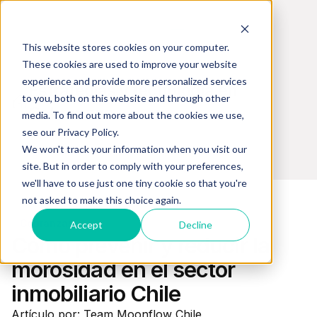
This website stores cookies on your computer.
These cookies are used to improve your website
experience and provide more personalized services
Estrategias y tecnología en
to you, both on this website and through other
Cobranzas
media. To find out more about the cookies we use,
see our Privacy Policy.
We won't track your information when you visit our
site. But in order to comply with your preferences,
we'll have to use just one tiny cookie so that you're
not asked to make this choice again.
Cobranzas
Accept
Decline
Cómo prevenir y reducir la
morosidad en el sector
inmobiliario Chile
Artículo por: Team Moonflow Chile