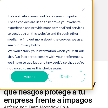
This website stores cookies on your computer.
These cookies are used to improve your website
experience and provide more personalized services
Estrategias y tecnología en
to you, both on this website and through other
Cobranzas
media. To find out more about the cookies we use,
see our Privacy Policy.
We won't track your information when you visit our
site. But in order to comply with your preferences,
we'll have to use just one tiny cookie so that you're
not asked to make this choice again.
Gestión Financiera
Accept
Decline
Seguro de crédito: qué es y
qué riesgos protege a tu
empresa frente a impagos
Artículo por: Team Moonflow Chile