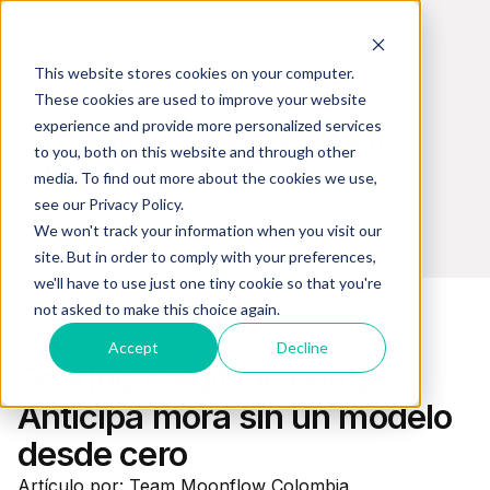
This website stores cookies on your computer.
These cookies are used to improve your website
experience and provide more personalized services
Blog de Cobranzas y gestión
to you, both on this website and through other
financiera en colombia
media. To find out more about the cookies we use,
see our Privacy Policy.
We won't track your information when you visit our
site. But in order to comply with your preferences,
we'll have to use just one tiny cookie so that you're
not asked to make this choice again.
Cobranzas
Accept
Decline
Scoring crediticio con IA:
Anticipa mora sin un modelo
desde cero
Artículo por: Team Moonflow Colombia