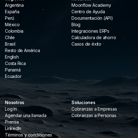
Argentina
Moonflow Academy
España
Centro de Ayuda
Perú
Documentación (API)
México
Blog
Colombia
Integraciones ERPs
Chile
Calculadora de ahorro
Brasil
Casos de éxito
Resto de América
English
Costa Rica
Panamá
Ecuador
Nosotros
Soluciones
Log In
Cobranzas a Empresas
Agendar una llamada
Cobranzas a Personas
Prensa
LinkedIn
Términos y condiciones