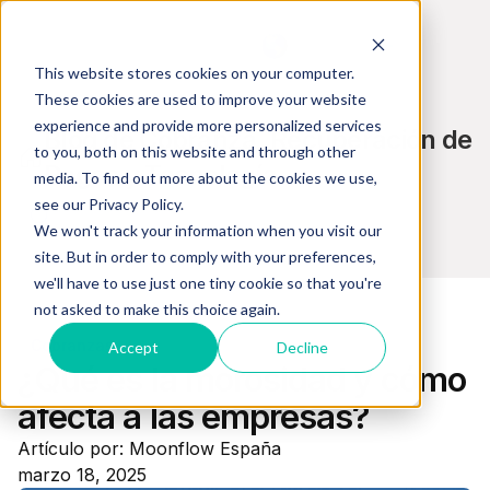
ES
This website stores cookies on your computer.
These cookies are used to improve your website
experience and provide more personalized services
Blog de Cobranza, Recuperación de
to you, both on this website and through other
Pagos y Tecnología
media. To find out more about the cookies we use,
see our Privacy Policy.
We won't track your information when you visit our
site. But in order to comply with your preferences,
we'll have to use just one tiny cookie so that you're
not asked to make this choice again.
Cobranzas
Accept
Decline
¿Qué es la morosidad y cómo
afecta a las empresas?
Artículo por: Moonflow España
marzo 18, 2025