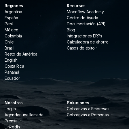
Regiones
Recursos
Argentina
Moonflow Academy
España
Centro de Ayuda
Perú
Documentación (API)
México
Blog
Colombia
Integraciones ERPs
Chile
Calculadora de ahorro
Brasil
Casos de éxito
Resto de América
English
Costa Rica
Panamá
Ecuador
Nosotros
Soluciones
Log In
Cobranzas a Empresas
Agendar una llamada
Cobranzas a Personas
Prensa
LinkedIn