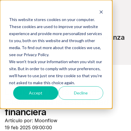
This website stores cookies on your computer.
These cookies are used to improve your website
experience and provide more personalized services
Estrategias y consejos de cobranza
to you, both on this website and through other
media. To find out more about the cookies we use,
see our Privacy Policy.
We won't track your information when you visit our
site. But in order to comply with your preferences,
we'll have to use just one tiny cookie so that you're
not asked to make this choice again.
Gestión Financiera
Liquidez y rentabilidad:
Accept
Decline
Claves para la estabilidad
financiera
Artículo por: Moonflow
19 feb 2025 09:00:00