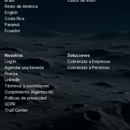
Brasil
Casos de éxito
Resto de América
English
Costa Rica
Panamá
Ecuador
Nosotros
Soluciones
Log In
Cobranzas a Empresas
Agendar una llamada
Cobranzas a Personas
Prensa
LinkedIn
Términos y condiciones
Cumplimiento (Agentes IA)
Políticas de privacidad
GDPR
Trust Center