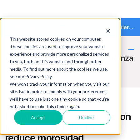
Moonflow supera los $4M en financiamiento y acelera la transición hacia la cobranza autónoma
This website stores cookies on your computer.
These cookies are used to improve your website
experience and provide more personalized services
Estrategias y consejos de cobranza
to you, both on this website and through other
media. To find out more about the cookies we use,
see our Privacy Policy.
We won't track your information when you visit our
site. But in order to comply with your preferences,
we'll have to use just one tiny cookie so that you're
not asked to make this choice again.
Funcionalidad del producto
Estrategias de Cobranza con
Accept
Decline
IA: Mejora tu recaudo y
reduce morosidad