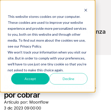
This website stores cookies on your computer.
These cookies are used to improve your website
experience and provide more personalized services
Estrategias y consejos de cobranza
to you, both on this website and through other
media. To find out more about the cookies we use,
see our Privacy Policy.
We won't track your information when you visit our
site. But in order to comply with your preferences,
we'll have to use just one tiny cookie so that you're
not asked to make this choice again.
Cobranzas
Mejores prácticas en la
Accept
Decline
administración de cuentas
por cobrar
Artículo por: Moonflow
3 dic 2023 09:00:00