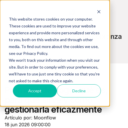
ES
This website stores cookies on your computer.
These cookies are used to improve your website
experience and provide more personalized services
Estrategias y consejos de cobranza
to you, both on this website and through other
media. To find out more about the cookies we use,
see our Privacy Policy.
We won't track your information when you visit our
site. But in order to comply with your preferences,
we'll have to use just one tiny cookie so that you're
not asked to make this choice again.
Cobranzas
Promesa de pago: qué es,
Accept
Decline
para qué sirve y cómo
gestionarla eficazmente
Artículo por: Moonflow
18 jun 2026 09:00:00