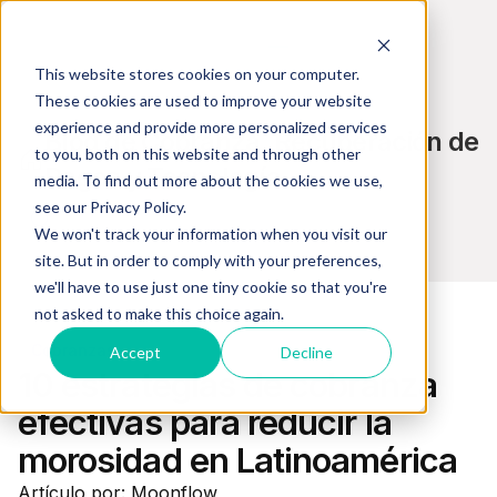
This website stores cookies on your computer.
These cookies are used to improve your website
experience and provide more personalized services
Blog de Cobranza, Recuperación de
to you, both on this website and through other
Pagos y Tecnología
media. To find out more about the cookies we use,
see our Privacy Policy.
We won't track your information when you visit our
site. But in order to comply with your preferences,
we'll have to use just one tiny cookie so that you're
not asked to make this choice again.
Cobranzas
Accept
Decline
10 estrategias de cobranza
efectivas para reducir la
morosidad en Latinoamérica
Artículo por: Moonflow