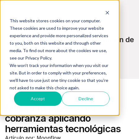
This website stores cookies on your computer.
These cookies are used to improve your website
experience and provide more personalized services
Blog de Cobranza, Recuperación de
to you, both on this website and through other
Pagos y Tecnología
media. To find out more about the cookies we use,
see our Privacy Policy.
We won't track your information when you visit our
site. But in order to comply with your preferences,
we'll have to use just one tiny cookie so that you're
not asked to make this choice again.
Cobranzas
Accept
Decline
Mejora tu proceso de
cobranza aplicando
herramientas tecnológicas
Artículo por: Moonflow