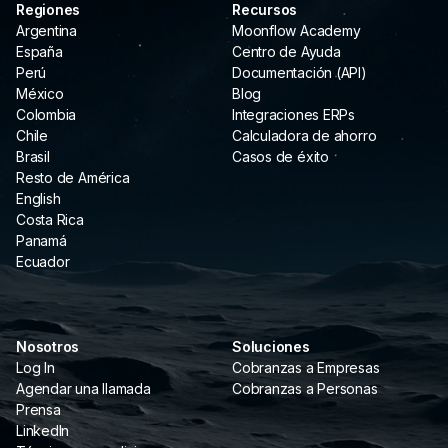
Regiones
Recursos
Argentina
Moonflow Academy
España
Centro de Ayuda
Perú
Documentación (API)
México
Blog
Colombia
Integraciones ERPs
Chile
Calculadora de ahorro
Brasil
Casos de éxito
Resto de América
English
Costa Rica
Panamá
Ecuador
Nosotros
Soluciones
Log In
Cobranzas a Empresas
Agendar una llamada
Cobranzas a Personas
Prensa
LinkedIn